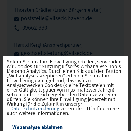
Thorsten Grädler (Erster Bürgermeister)
poststelle@vilseck.bayern.de
09662-990
Harald Kergl (Ansprechpartner)
geschaeftsleitung@vilseck.de
Sofern Sie uns Ihre Einwilligung erteilen, verwenden
09662-99-20
wir Cookies zur Nutzung unseres Webanalyse-Tools
Matomo Analytics. Durch einen Klick auf den Button
„Webanalyse akzeptieren“ erteilen Sie uns Ihre
Einwilligung dahingehend, dass wir zu
IHK Ansprechpartner
Analysezwecken Cookies (kleine Textdateien mit
einer Gültigkeitsdauer von maximal zwei Jahren)
setzen und die sich ergebenden Daten verarbeiten
dürfen. Sie können Ihre Einwilligung jederzeit mit
Sibylle Aumer
Wirkung für die Zukunft in unserer
Datenschutzerklärung
widerrufen. Hier finden Sie
aumer@regensburg.ihk.de
auch weitere Informationen.
0941-5694-244
Webanalyse ablehnen