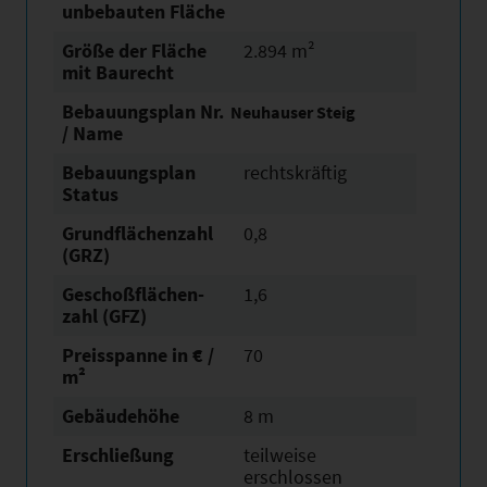
unbebauten Fläche
Größe der Fläche
2.894 m²
mit Baurecht
Bebauungsplan Nr.
Neuhauser Steig
/ Name
Bebauungsplan
rechtskräftig
Status
Grundflächen­zahl
0,8
(GRZ)
Geschoßflächen­
1,6
zahl (GFZ)
Preisspanne in € /
70
m²
Gebäudehöhe
8 m
Erschließung
teilweise
erschlossen