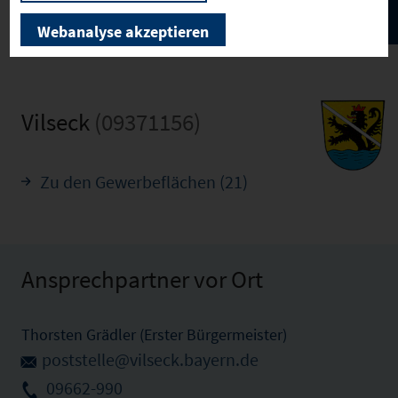
Webanalyse akzeptieren
Vilseck
(09371156)
Zu den Gewerbeflächen (21)
Ansprechpartner vor Ort
Thorsten Grädler (Erster Bürgermeister)
poststelle@vilseck.bayern.de
09662-990