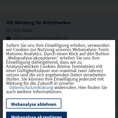
IHK Nürnberg für Mittelfranken
Dr. Udo Raab
udo.raab@nuernberg.ihk.de
Sofern Sie uns Ihre Einwilligung erteilen, verwenden
091113351383
wir Cookies zur Nutzung unseres Webanalyse-Tools
Matomo Analytics. Durch einen Klick auf den Button
„Webanalyse akzeptieren“ erteilen Sie uns Ihre
Einwilligung dahingehend, dass wir zu
Analysezwecken Cookies (kleine Textdateien mit
einer Gültigkeitsdauer von maximal zwei Jahren)
IHK Regensburg für Oberpfalz / Kelheim
setzen und die sich ergebenden Daten verarbeiten
dürfen. Sie können Ihre Einwilligung jederzeit mit
Maria Gruber
Wirkung für die Zukunft in unserer
Datenschutzerklärung
widerrufen. Hier finden Sie
gruber@regensburg.ihk.de
auch weitere Informationen.
0941-5694-242
Webanalyse ablehnen
Webanalyse akzeptieren