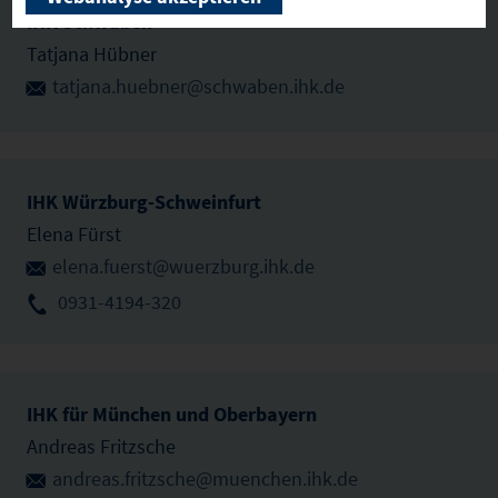
IHK Schwaben
Tatjana Hübner
tatjana.huebner@schwaben.ihk.de
IHK Würzburg-Schweinfurt
Elena Fürst
elena.fuerst@wuerzburg.ihk.de
0931-4194-320
IHK für München und Oberbayern
Andreas Fritzsche
andreas.fritzsche@muenchen.ihk.de