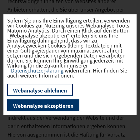
rechtswidrigen Inhalten von Websites anderer
Anbieter erhalten, die Sie über unser Angebot per
Hyperlink besuchen können, bitten wir um einen
Sofern Sie uns Ihre Einwilligung erteilen, verwenden
wir Cookies zur Nutzung unseres Webanalyse-Tools
Hinweis, damit wir den Verweis auf das
Matomo Analytics. Durch einen Klick auf den Button
entsprechende Angebot aufheben können.
„Webanalyse akzeptieren“ erteilen Sie uns Ihre
Einwilligung dahingehend, dass wir zu
Analysezwecken Cookies (kleine Textdateien mit
Alle Dokumente und Dateien, die Sie im
einer Gültigkeitsdauer von maximal zwei Jahren)
setzen und die sich ergebenden Daten verarbeiten
Internetangebot des Standortportals Bayern finden,
dürfen. Sie können Ihre Einwilligung jederzeit mit
Wirkung für die Zukunft in unserer
wurden von uns mit größtmöglicher Sorgfalt erstellt
Datenschutzerklärung
widerrufen. Hier finden Sie
auch weitere Informationen.
und ausgewählt. Wir bitten um Ihr Verständnis, dass
wir dennoch für die Richtigkeit und Vollständigkeit
Webanalyse ablehnen
der in dem Angebot hinterlegten Informationen
keine Gewähr übernehmen können. Wir schließen
Webanalyse akzeptieren
die Haftung für Schäden aus, die sich direkt oder
indirekt aus der Verwendung der Website und der
darin enthaltenen Informationen ergeben können.
Hiervon ausgenommen ist die Haftung für Vorsatz