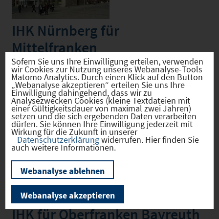
IHK Nürnberg für
Mittelfranken
Birgit Böhme
Sofern Sie uns Ihre Einwilligung erteilen, verwenden
wir Cookies zur Nutzung unseres Webanalyse-Tools
Hauptmarkt 25/27
Matomo Analytics. Durch einen Klick auf den Button
90403 Nürnberg
„Webanalyse akzeptieren“ erteilen Sie uns Ihre
Einwilligung dahingehend, dass wir zu
Tel. 0911/1335-1335
Analysezwecken Cookies (kleine Textdateien mit
birgit.boehme@nuernberg.ihk.de
einer Gültigkeitsdauer von maximal zwei Jahren)
setzen und die sich ergebenden Daten verarbeiten
dürfen. Sie können Ihre Einwilligung jederzeit mit
Wirkung für die Zukunft in unserer
Datenschutzerklärung
widerrufen. Hier finden Sie
auch weitere Informationen.
Webanalyse ablehnen
Webanalyse akzeptieren
IHK für Oberfranken Bayreuth