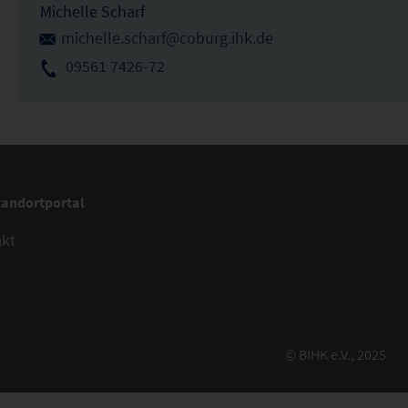
Michelle Scharf
michelle.scharf@coburg.ihk.de
09561 7426-72
tandortportal
akt
© BIHK e.V., 2025