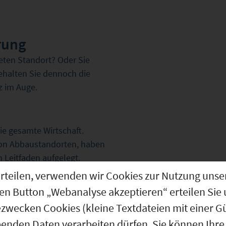
rung
eten Standort? Oder Sie
ehalten Sie dennoch die
z im Auge.
ie gesamte Wirtschaft.
von Abbaustandorten, haben
 Leitfaden aufgelegt.
g erteilen, verwenden wir Cookies zur Nutzung u
ng
den Button „Webanalyse akzeptieren“ erteilen Sie 
 stellt sich nicht nur dann,
ezwecken Cookies (kleine Textdateien mit einer G
eurteilung oder
benden Daten verarbeiten dürfen. Sie können Ihre 