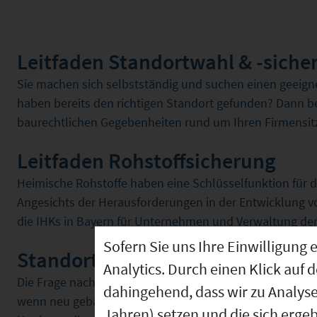
Leitfaden Standortwahl & -siche
Sie machen sich selbstständig und suchen einen geeign
haben bereits den richtigen Standort gefunden? Dann b
baurechtlichen Gegebenheiten rund um Ihren Firmensit
Leitfaden Rohstoffsicherung
Heimische Rohstoffe haben eine Schlüsselfunktion für d
Angesichts der Herausforderungen in der Entwicklung 
die IHKs in Bayern für Unternehmen und Verwaltung den
Sofern Sie uns Ihre Einwilligun
Standortfaktor Nutzungsänderu
Analytics. Durch einen Klick auf 
Die Frage nach der Erforderlichkeit einer Baugenehmigung
dahingehend, dass wir zu Analys
wenn neu gebaut werden soll. Die planungsrechtliche B
Jahren) setzen und die sich erge