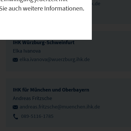
benedikt.pfeuffer@wuerzburg.ihk.de
 Sie auch weitere Informationen.
09314194179
IHK Würzburg-Schweinfurt
Elka Ivanova
elka.ivanova@wuerzburg.ihk.de
IHK für München und Oberbayern
Andreas Fritzsche
andreas.fritzsche@muenchen.ihk.de
089-5116-1785