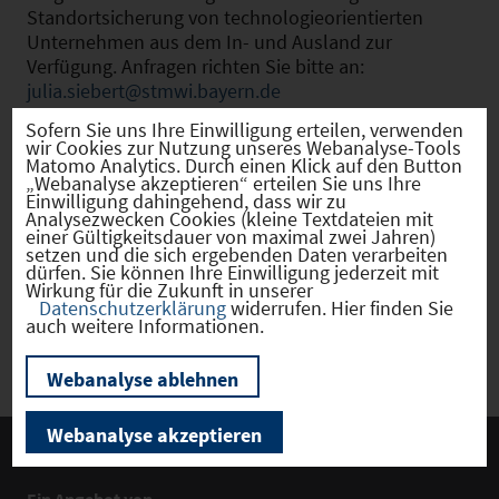
Standortsicherung von technologieorientierten
Unternehmen aus dem In- und Ausland zur
Verfügung. Anfragen richten Sie bitte an:
julia.siebert@stmwi.bayern.de
Sofern Sie uns Ihre Einwilligung erteilen, verwenden
wir Cookies zur Nutzung unseres Webanalyse-Tools
Matomo Analytics. Durch einen Klick auf den Button
Für die Themen Leerstandsmanagement und
„Webanalyse akzeptieren“ erteilen Sie uns Ihre
Revitalisierung der Innenstädte kooperieren die IHKs
Einwilligung dahingehend, dass wir zu
Analysezwecken Cookies (kleine Textdateien mit
in Bayern mit dem
einer Gültigkeitsdauer von maximal zwei Jahren)
Bayerischen Staatsministerium für Wohnen, Bau und
setzen und die sich ergebenden Daten verarbeiten
Verkehr
dürfen. Sie können Ihre Einwilligung jederzeit mit
Wirkung für die Zukunft in unserer
.
Datenschutzerklärung
widerrufen. Hier finden Sie
auch weitere Informationen.
Webanalyse ablehnen
Webanalyse akzeptieren
Ein Angebot von