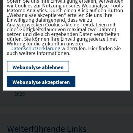
Sofern Sie uns Ihre Einwilligung erteilen, verwenden
wir Cookies zur Nutzung unseres Webanalyse-Tools
Matomo Analytics. Durch einen Klick auf den Button
„Webanalyse akzeptieren“ erteilen Sie uns Ihre
IHK Ansprechpartner
Einwilligung dahingehend, dass wir zu
Analysezwecken Cookies (kleine Textdateien mit
einer Gültigkeitsdauer von maximal zwei Jahren)
setzen und die sich ergebenden Daten verarbeiten
dürfen. Sie können Ihre Einwilligung jederzeit mit
Wirkung für die Zukunft in unserer
Datenschutzerklärung
widerrufen. Hier finden Sie
auch weitere Informationen.
Downloads
Webanalyse ablehnen
Konjunkturbericht in Bayern Jahresbeginn 2026
Webanalyse akzeptieren
Folien zur Konjunktur in Bayern Jahresbeginn
2026
Weiterführende Links