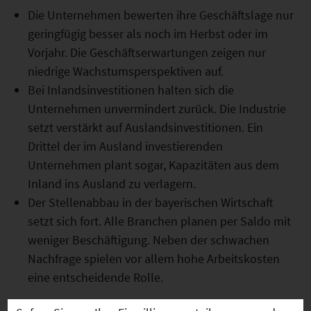
Die Unternehmen bewerten ihre Geschäftslage nur
geringfügig besser als noch im Herbst oder im
Vorjahr. Die Geschäftserwartungen zeigen nur
niedrige Wachstumsperspektiven auf.
Bei Inlandsinvestitionen halten sich die
Unternehmen unvermindert zurück. Die Industrie
setzt verstärkt auf Auslandsinvestitionen. Ein
Drittel der im Ausland investierenden
Unternehmen plant sogar, Kapazitäten aus dem
Inland ins Ausland zu verlagern.
Der Stellenabbau in der bayerischen Wirtschaft
setzt sich fort. Alle Branchen planen per Saldo mit
weniger Beschäftigung. Neben der schwachen
Nachfrage spielen vor allem hohe Arbeitskosten
eine entscheidende Rolle.