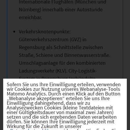
Internationale Flughäfen (München und
Nürnberg) innerhalb einer Autostunde
erreichbar.
Verkehrsknotenpunkte:
Güterverkehrszentrum (GVZ) in
Regensburg als Schnittstelle zwischen
Straße, Schiene und Binnenwasserstraße.
Umschlagsanlage für den kombinierten
Ladungsverkehr (KLV). City-Logistik-
System in Regensburg (gebündelte
Sofern Sie uns Ihre Einwilligung erteilen, verwenden
Warenanlieferung rund um die Uhr).
wir Cookies zur Nutzung unseres Webanalyse-Tools
Matomo Analytics. Durch einen Klick auf den Button
„Webanalyse akzeptieren“ erteilen Sie uns Ihre
4. Wirtschaftsstruktur und Dynamik
Einwilligung dahingehend, dass wir zu
Analysezwecken Cookies (kleine Textdateien mit
einer Gültigkeitsdauer von maximal zwei Jahren)
Nach der Grenzöffnung Wirtschaftsraum
setzen und die sich ergebenden Daten verarbeiten
dürfen. Sie können Ihre Einwilligung jederzeit mit
mit vielfältigen, intensiven
Wirkung für die Zukunft in unserer