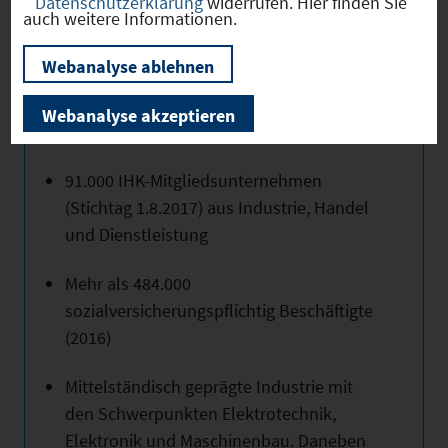
Wachstumsimpulsen. Bildung
Datenschutzerklärung
widerrufen. Hier finden Sie
auch weitere Informationen.
grenzübergreifender
Wertschöpfungsketten
Webanalyse ablehnen
Bruttoinlandsprodukt von ca. 45,5 Mrd. €
Webanalyse akzeptieren
(2015).).
91.000 IHK-Mitgliedsunternehmen
(Stichtag 1.8.2017) aus Industrie, Handel
und Dienstleistung
Mehr als 484.000
sozialversicherungspflichtig Beschäftigte
(2016)
Mittelständisch geprägte Industrie mit
den Schwerpunkten Elektrotechnik,
Elektronik und Maschinenbau. Daneben