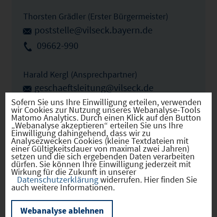
Thorsten Grädler (Erster Bürgermeister)
poststelle@vilseck.bayern.de
09662-990
Harald Kergl (Ansprechpartner)
geschaeftsleitung@vilseck.de
Sofern Sie uns Ihre Einwilligung erteilen, verwenden
09662-99-20
wir Cookies zur Nutzung unseres Webanalyse-Tools
Matomo Analytics. Durch einen Klick auf den Button
„Webanalyse akzeptieren“ erteilen Sie uns Ihre
Einwilligung dahingehend, dass wir zu
IHK Ansprechpartner
Analysezwecken Cookies (kleine Textdateien mit
einer Gültigkeitsdauer von maximal zwei Jahren)
setzen und die sich ergebenden Daten verarbeiten
dürfen. Sie können Ihre Einwilligung jederzeit mit
Sibylle Aumer
Wirkung für die Zukunft in unserer
Datenschutzerklärung
widerrufen. Hier finden Sie
aumer@regensburg.ihk.de
auch weitere Informationen.
0941-5694-244
Webanalyse ablehnen