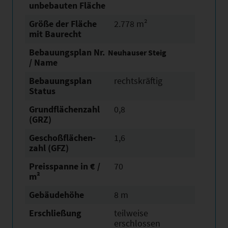
unbebauten Fläche
Größe der Fläche
2.778 m²
mit Baurecht
Bebauungsplan Nr.
Neuhauser Steig
/ Name
Bebauungsplan
rechtskräftig
Status
Grundflächen­zahl
0,8
(GRZ)
Geschoßflächen­
1,6
zahl (GFZ)
Preisspanne in € /
70
m²
Gebäudehöhe
8 m
Erschließung
teilweise
erschlossen