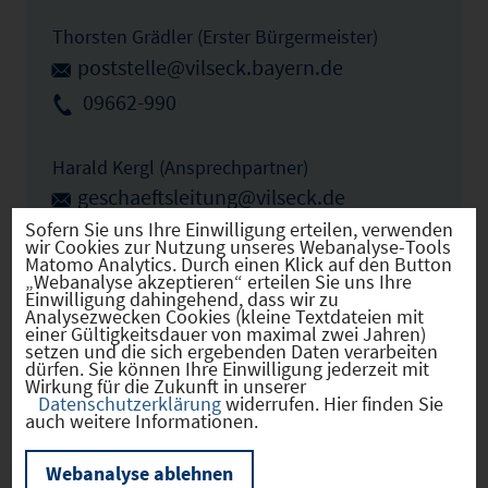
Thorsten Grädler (Erster Bürgermeister)
poststelle@vilseck.bayern.de
09662-990
Harald Kergl (Ansprechpartner)
geschaeftsleitung@vilseck.de
Sofern Sie uns Ihre Einwilligung erteilen, verwenden
09662-99-20
wir Cookies zur Nutzung unseres Webanalyse-Tools
Matomo Analytics. Durch einen Klick auf den Button
„Webanalyse akzeptieren“ erteilen Sie uns Ihre
Einwilligung dahingehend, dass wir zu
IHK Ansprechpartner
Analysezwecken Cookies (kleine Textdateien mit
einer Gültigkeitsdauer von maximal zwei Jahren)
setzen und die sich ergebenden Daten verarbeiten
dürfen. Sie können Ihre Einwilligung jederzeit mit
Sibylle Aumer
Wirkung für die Zukunft in unserer
Datenschutzerklärung
widerrufen. Hier finden Sie
aumer@regensburg.ihk.de
auch weitere Informationen.
0941-5694-244
Webanalyse ablehnen