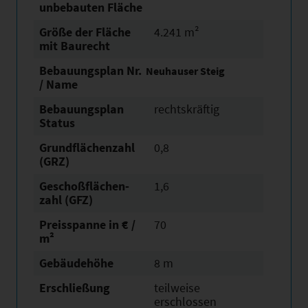
unbebauten Fläche
Größe der Fläche
4.241 m²
mit Baurecht
Bebauungsplan Nr.
Neuhauser Steig
/ Name
Bebauungsplan
rechtskräftig
Status
Grundflächen­zahl
0,8
(GRZ)
Geschoßflächen­
1,6
zahl (GFZ)
Preisspanne in € /
70
m²
Gebäudehöhe
8 m
Erschließung
teilweise
erschlossen