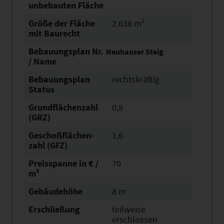
unbebauten Fläche
Größe der Fläche
2.638 m²
mit Baurecht
Bebauungsplan Nr.
Neuhauser Steig
/ Name
Bebauungsplan
rechtskräftig
Status
Grundflächen­zahl
0,8
(GRZ)
Geschoßflächen­
1,6
zahl (GFZ)
Preisspanne in € /
70
m²
Gebäudehöhe
8 m
Erschließung
teilweise
erschlossen