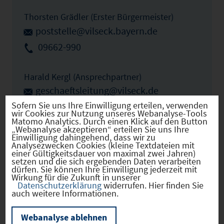
Thorsten Grädler (Erster Bürgermeister)
poststelle@vilseck.bayern.de
09662-990
Harald Kergl (Ansprechpartner)
geschaeftsleitung@vilseck.de
Sofern Sie uns Ihre Einwilligung erteilen, verwenden
09662-99-20
wir Cookies zur Nutzung unseres Webanalyse-Tools
Matomo Analytics. Durch einen Klick auf den Button
„Webanalyse akzeptieren“ erteilen Sie uns Ihre
Einwilligung dahingehend, dass wir zu
IHK Ansprechpartner
Analysezwecken Cookies (kleine Textdateien mit
einer Gültigkeitsdauer von maximal zwei Jahren)
setzen und die sich ergebenden Daten verarbeiten
dürfen. Sie können Ihre Einwilligung jederzeit mit
Sibylle Aumer
Wirkung für die Zukunft in unserer
Datenschutzerklärung
widerrufen. Hier finden Sie
aumer@regensburg.ihk.de
auch weitere Informationen.
0941-5694-244
Webanalyse ablehnen