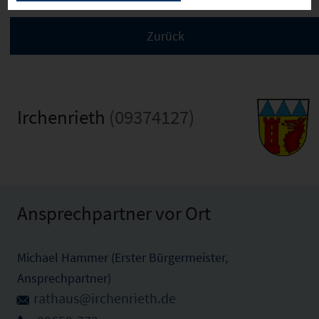
Irchenrieth
(09374127)
Ansprechpartner vor Ort
Michael Hammer (Erster Bürgermeister,
Ansprechpartner)
rathaus@irchenrieth.de