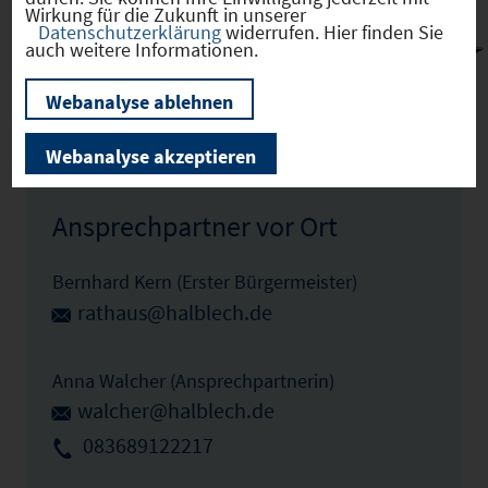
Wirkung für die Zukunft in unserer
Datenschutzerklärung
widerrufen. Hier finden Sie
auch weitere Informationen.
Halblech
(09777173)
Webanalyse ablehnen
Zum Profil
Webanalyse akzeptieren
Ansprechpartner vor Ort
Bernhard Kern (Erster Bürgermeister)
rathaus@halblech.de
Anna Walcher (Ansprechpartnerin)
walcher@halblech.de
083689122217