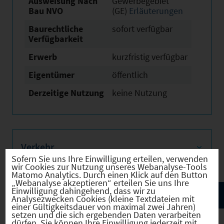
Ausweisung Nach
Gewerbegebiet
Bau NVO
(GE)
Erläuterungen
Baurechtliche
sofort verfügbar
Verfügbarkeit
Erwerb
kurzfristig verfügbar
Eigentümer
öffentlich
Derzeitige Nutzung
keine Nutzung
Verkehr
Sofern Sie uns Ihre Einwilligung erteilen, verwenden
wir Cookies zur Nutzung unseres Webanalyse-Tools
Matomo Analytics. Durch einen Klick auf den Button
„Webanalyse akzeptieren“ erteilen Sie uns Ihre
Einwilligung dahingehend, dass wir zu
Analysezwecken Cookies (kleine Textdateien mit
einer Gültigkeitsdauer von maximal zwei Jahren)
setzen und die sich ergebenden Daten verarbeiten
dürfen. Sie können Ihre Einwilligung jederzeit mit