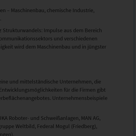
men – Maschinenbau, chemische Industrie,
.
z Strukturwandels: Impulse aus dem Bereich
Kommunikationssektors und verschiedenen
higkeit wird dem Maschinenbau und in jüngster
leine und mittelständische Unternehmen, die
 Entwicklungsmöglichkeiten für die Firmen gibt
ewerbeflächenangebotes. Unternehmensbeispiele
UKA Roboter- und Schweißanlagen, MAN AG,
uppe Weltbild, Federal Mogul (Friedberg),
ingen).