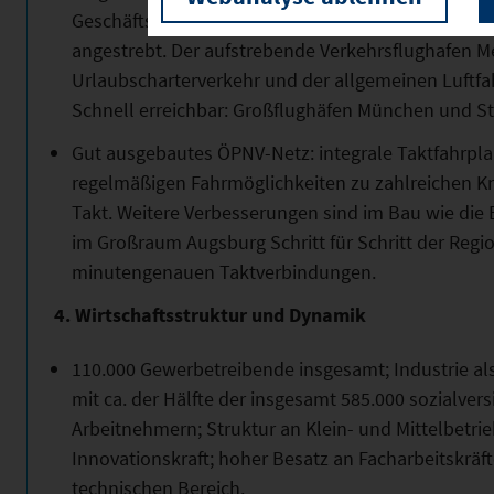
Geschäftsreise- und Urlaubscharterverkehr werden
angestrebt. Der aufstrebende Verkehrsflughafen
Urlaubscharterverkehr und der allgemeinen Luftfa
Schnell erreichbar: Großflughäfen München und St
Gut ausgebautes ÖPNV-Netz: integrale Taktfahrpl
regelmäßigen Fahrmöglichkeiten zu zahlreichen K
Takt. Weitere Verbesserungen sind im Bau wie die
im Großraum Augsburg Schritt für Schritt der Regi
minutengenauen Taktverbindungen.
4. Wirtschaftsstruktur und Dynamik
110.000 Gewerbetreibende insgesamt; Industrie a
mit ca. der Hälfte der insgesamt 585.000 sozialvers
Arbeitnehmern; Struktur an Klein- und Mittelbetrie
Innovationskraft; hoher Besatz an Facharbeitskrä
technischen Bereich.