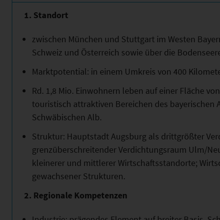
1. Standort
zwischen München und Stuttgart im Westen Bayern
Schweiz und Österreich sowie über die Bodensee
Marktpotential: in einem Umkreis von 400 Kilome
Rd. 1,8 Mio. Einwohnern leben auf einer Fläche vo
touristisch attraktiven Bereichen des bayerischen 
Schwäbischen Alb.
Struktur: Hauptstadt Augsburg als drittgrößter Ve
grenzüberschreitender Verdichtungsraum Ulm/Neu
kleinerer und mittlerer Wirtschaftsstandorte; Wirt
gewachsener Strukturen.
2. Regionale Kompetenzen
Industrie: prägendes Element auf breiter Basis, 