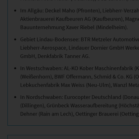
Im Allgäu: Deckel Maho (Pfronten), Liebherr-Verz
Aktienbrauerei Kaufbeuren AG (Kaufbeuren), Magne
Bauunternehmung Xaver Riebel (Mindelheim).
Gebiet Lindau-Bodensee: BTR Metzeler Automotive
Liebherr-Aerospace, Lindauer Dornier GmbH Werke
GmbH, Denkfabrik Tanner AG.
In Westschwaben: AL-KO Kober Maschinenfabrik (
(Weißenhorn), BWF Offermann, Schmid & Co. KG (Of
Lebkuchenfabrik Max Weiss (Neu-Ulm), Wanzl Meta
In Nordschwaben: Eurocopter Deutschland (Dona
(Dillingen), Grünbeck Wasseraufbereitung (Höchstä
Dehner (Rain am Lech), Oettinger Brauerei (Oetting