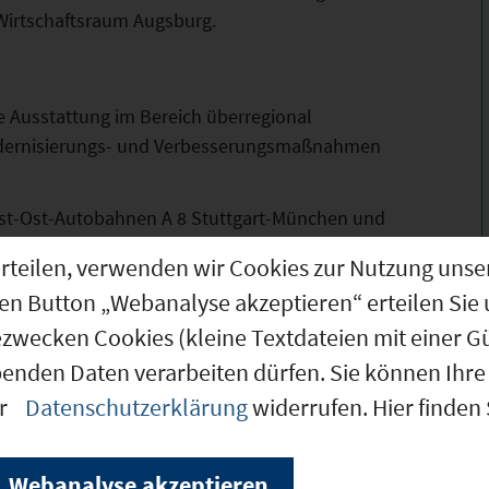
 Wirtschaftsraum Augsburg.
 Ausstattung im Bereich überregional
odernisierungs- und Verbesserungsmaßnahmen
est-Ost-Autobahnen A 8 Stuttgart-München und
längste Nord-Süd-Autobahn in Deutschland A
g erteilen, verwenden wir Cookies zur Nutzung u
den Button „Webanalyse akzeptieren“ erteilen Sie 
rnationalen Bahnfernverkehr: ICE/IC-Taktzüge
ezwecken Cookies (kleine Textdateien mit einer G
 und Ulm, darüber Zugang zur „Magistrale für
benden Daten verarbeiten dürfen. Sie können Ihre 
rndem Taktverkehr auf der Route München-
er
Datenschutzerklärung
widerrufen. Hier finden
h Hamburg und Berlin; Verbesserungen auf der
h angestrebt.
urg-Mühlhausen mit Instrumentenflugbetrieb.
Webanalyse akzeptieren