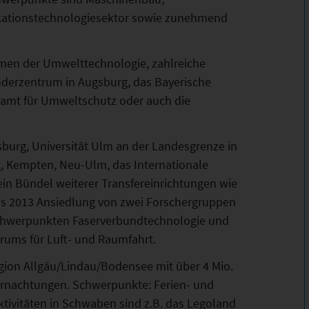
ationstechnologiesektor sowie zunehmend
en der Umwelttechnologie, zahlreiche
nderzentrum in Augsburg, das Bayerische
desamt für Umweltschutz oder auch die
sburg, Universität Ulm an der Landesgrenze in
, Kempten, Neu-Ulm, das Internationale
ein Bündel weiterer Transfereinrichtungen wie
is 2013 Ansiedlung von zwei Forschergruppen
Schwerpunkten Faserverbundtechnologie und
rums für Luft- und Raumfahrt.
Region Allgäu/Lindau/Bodensee mit über 4 Mio.
ernachtungen. Schwerpunkte: Ferien- und
ktivitäten in Schwaben sind z.B. das Legoland