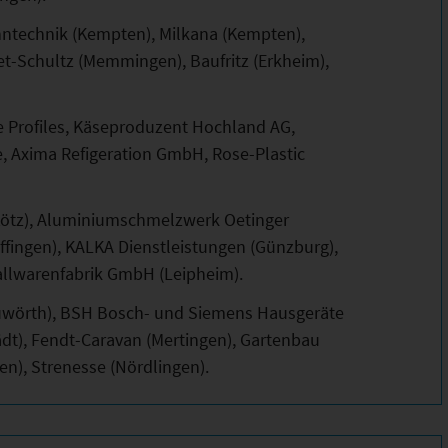
ahntechnik (Kempten), Milkana (Kempten),
t-Schultz (Memmingen), Baufritz (Erkheim),
 Profiles, Käseproduzent Hochland AG,
, Axima Refigeration GmbH, Rose-Plastic
Kötz), Aluminiumschmelzwerk Oetinger
fingen), KALKA Dienstleistungen (Günzburg),
llwarenfabrik GmbH (Leipheim).
uwörth), BSH Bosch- und Siemens Hausgeräte
dt), Fendt-Caravan (Mertingen), Gartenbau
en), Strenesse (Nördlingen).