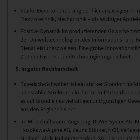
Starke Exportorientierung der hier ansässigen Fir
Elektrotechnik, Mechatronik – als wichtiger Antrieb
Positive Dynamik im produzierenden Gewerbe trot
der Umwelttechnologien, des Informations- und 
Dienstleistungszweigen. Eine große Innovationsfä
Zeit der Faserverbundtechnologie zugerechnet.
5. In guter Nachbarschaft
Bayerisch-Schwaben ist ein starker Standort für k
hier stabile Strukturen in ihrem Umfeld vorfinden.
es auf Grund eines vielfältigen und günstigen G
aus den Regionen sind:
Im Wirtschaftsraum Augsburg: BÖWE-Systec AG, K
Hosokawa-Alpine AG, Zeuna Stärker, NCR, Verlagsgr
Molkerei Alois Müller (Aretsried), SGL Carbon (Meit