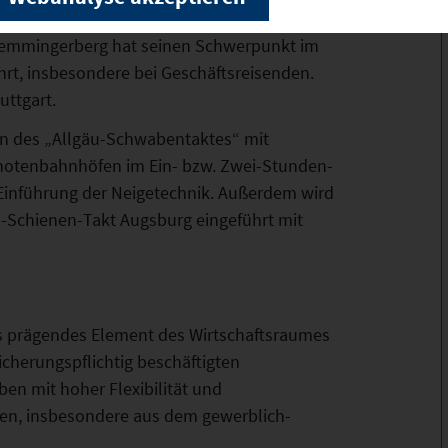
 abgewickelt, regionaler Linienverkehr
 Memmingerberg hat seinen Schwerpunkt im
hrt, insbesondere bei Geschäftsreisenden.
uttgart.
an des „Allgäu-Schwabentaktes“ mit
notenbahnhöfen im Ein- bzw. Zwei-Stunden-
 Einführung der Neigetechnik. Außerdem wird
o-Schienen-Takt Augsburg eingeführt mit
ls prägendes Element des Wirtschaftsraumes
icherungspflichtig beschäftigten
ben mit hoher Flexibilität und
ften, insbesondere aus dem gewerblich-