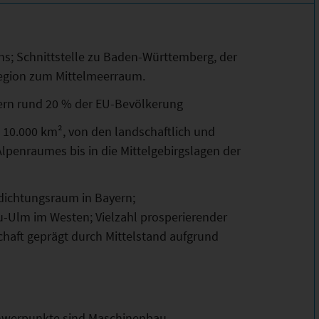
s; Schnittstelle zu Baden-Württemberg, der
region zum Mittelmeerraum.
tern rund 20 % der EU-Bevölkerung
n 10.000 km², von den landschaftlich und
Alpenraumes bis in die Mittelgebirgslagen der
rdichtungsraum in Bayern;
-Ulm im Westen; Vielzahl prosperierender
schaft geprägt durch Mittelstand aufgrund
Schwerpunkte sind Maschinenbau,