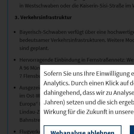
in Westschwaben oder die Kaiserin-Sisi-Straße im
3. Verkehrsinfrastruktur
Bayerisch-Schwaben verfügt über eine hochwertige
bedeutsamer Verkehrsinfrastrukturen. Weitere M
sind geplant.
Hervorragende Einbindung in Fernstraßennetz: W
A 96 München-Memmingen-Lindau (-Schweiz), die 
Sofern Sie uns Ihre Einwilligun
7 Flensburg-Füssen.
Analytics. Durch einen Klick auf 
Ausgezeichnet angebunden an nationalen und inte
dahingehend, dass wir zu Analys
im Ost-West-Verkehr mit den Bahnknoten Augsburg
Jahren) setzen und die sich erge
Europa“ Paris-München-Wien; EC-Züge mit annähe
Wirkung für die Zukunft in unser
Lindau-Zürich; ICE-Takt im Nord-Süd-Verkehr nac
Bahnstrecke Oberstdorf-Ulm werden nachdrücklic
Flugverkehr: regionaler Verkehrslandeplatz Augsb
Webanalyse ablehnen