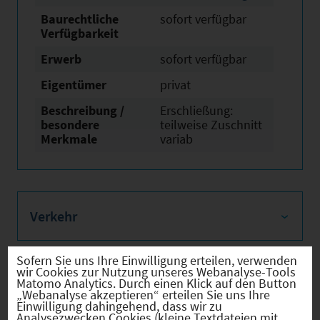
Baurechtliche
sofort verfügbar
Verfügbarkeit
Erwerb
sofort verfügbar
Eigentümer
privat
Beschreibung /
Erschließung:
besondere
teilweise Zuschnitt
Merkmale
variab
Verkehr
Sofern Sie uns Ihre Einwilligung erteilen, verwenden
wir Cookies zur Nutzung unseres Webanalyse-Tools
Matomo Analytics. Durch einen Klick auf den Button
Infrastruktur
„Webanalyse akzeptieren“ erteilen Sie uns Ihre
Einwilligung dahingehend, dass wir zu
Analysezwecken Cookies (kleine Textdateien mit