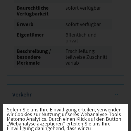
Baurechtliche
sofort verfügbar
Verfügbarkeit
Erwerb
sofort verfügbar
Eigentümer
öffentlich und
privat
Beschreibung /
Erschließung:
besondere
teilweise Zuschnitt
Merkmale
variab
Verkehr
Sofern Sie uns Ihre Einwilligung erteilen, verwenden
wir Cookies zur Nutzung unseres Webanalyse-Tools
Matomo Analytics. Durch einen Klick auf den Button
Infrastruktur
„Webanalyse akzeptieren“ erteilen Sie uns Ihre
Einwilligung dahingehend, dass wir zu