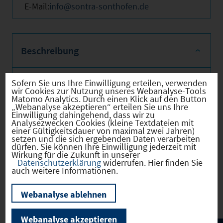
E-Mail:
info@sontra-sonthofen.de
Beschreibung
Sofern Sie uns Ihre Einwilligung erteilen, verwenden
Daten des SONTRA: 7.970 m² vermietbare
wir Cookies zur Nutzung unseres Webanalyse-Tools
Matomo Analytics. Durch einen Klick auf den Button
Fläche; 31 Unternehmen am Standort; ca.
„Webanalyse akzeptieren“ erteilen Sie uns Ihre
128 Arbeitsplätze; SONTRA bietet:
Einwilligung dahingehend, dass wir zu
Unterstützung bei Unternehmensgründung
Analysezwecken Cookies (kleine Textdateien mit
einer Gültigkeitsdauer von maximal zwei Jahren)
und -ansiedlung; vorteilhafte Synergien und
setzen und die sich ergebenden Daten verarbeiten
Kooperationen; hohe Flächen- u.
dürfen. Sie können Ihre Einwilligung jederzeit mit
Wirkung für die Zukunft in unserer
Nutzungsflexibilität; gute
Datenschutzerklärung
widerrufen. Hier finden Sie
Verkehrsanbindung; umfangreiche
auch weitere Informationen.
Dienstleistungen; Optimaler Einstieg zu
unternehmerischem Aufstieg.
Webanalyse ablehnen
Webanalyse akzeptieren