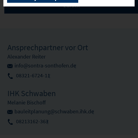
Ansprechpartner vor Ort
Alexander Reiter
info@sontra-sonthofen.de
08321-6724-11
IHK Schwaben
Melanie Bischoff
bauleitplanung@schwaben.ihk.de
08213162-363