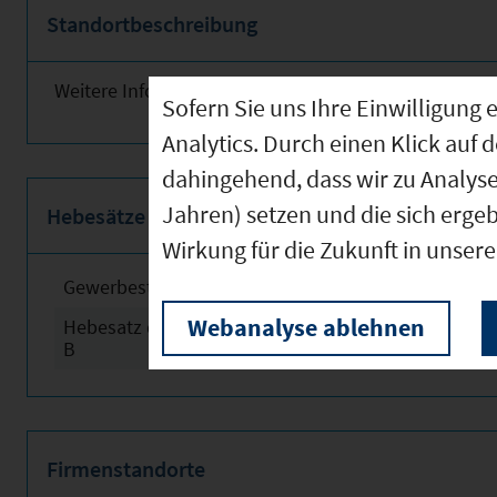
Standortbeschreibung
Weitere Informationen finden Sie obenstehend!
Sofern Sie uns Ihre Einwilligun
Analytics. Durch einen Klick auf 
dahingehend, dass wir zu Analys
Jahren) setzen und die sich erge
Hebesätze
Wirkung für die Zukunft in unser
Gewerbesteuerhebesatz
2024
Webanalyse ablehnen
Hebesatz der Grundsteuer
2024
B
Firmenstandorte