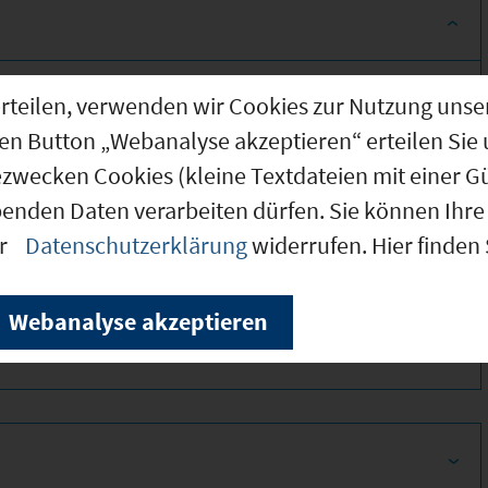
g erteilen, verwenden wir Cookies zur Nutzung u
den Button „Webanalyse akzeptieren“ erteilen Sie 
ezwecken Cookies (kleine Textdateien mit einer G
benden Daten verarbeiten dürfen. Sie können Ihre 
er
Datenschutzerklärung
widerrufen. Hier finden
380
Webanalyse akzeptieren
380