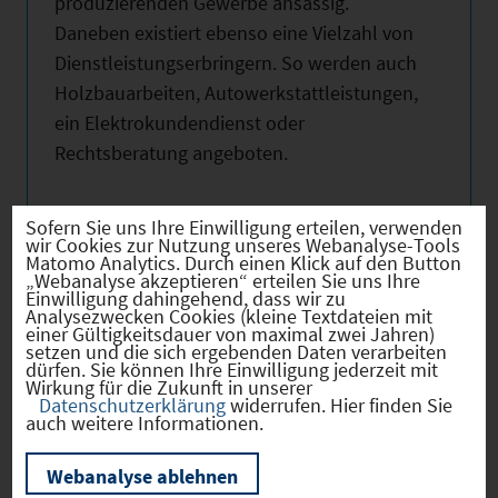
produzierenden Gewerbe ansässig.
Daneben existiert ebenso eine Vielzahl von
Dienstleistungserbringern. So werden auch
Holzbauarbeiten, Autowerkstattleistungen,
ein Elektrokundendienst oder
Rechtsberatung angeboten.
Sofern Sie uns Ihre Einwilligung erteilen, verwenden
wir Cookies zur Nutzung unseres Webanalyse-Tools
Matomo Analytics. Durch einen Klick auf den Button
Hebesätze
„Webanalyse akzeptieren“ erteilen Sie uns Ihre
Einwilligung dahingehend, dass wir zu
Analysezwecken Cookies (kleine Textdateien mit
einer Gültigkeitsdauer von maximal zwei Jahren)
Gewerbest
2024
350
setzen und die sich ergebenden Daten verarbeiten
dürfen. Sie können Ihre Einwilligung jederzeit mit
euerhebes
Wirkung für die Zukunft in unserer
atz
Datenschutzerklärung
widerrufen. Hier finden Sie
auch weitere Informationen.
Hebesatz
2024
350
der
Webanalyse ablehnen
Grundsteu