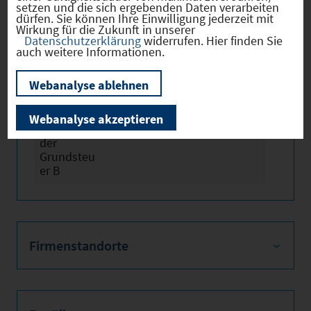
setzen und die sich ergebenden Daten verarbeiten
dürfen. Sie können Ihre Einwilligung jederzeit mit
Wirkung für die Zukunft in unserer
Hebesätze
Datenschutzerklärung
widerrufen. Hier finden Sie
auch weitere Informationen.
Gewerbest
2024
315
Webanalyse ablehnen
euerhebes
atz
Webanalyse akzeptieren
Hebesatz
2024
370
der
Grundsteu
er B
Firmenstandorte