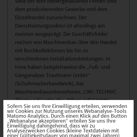
Viele der dort niedergelassenen Firmen sind
dem produzierenden Gewerbe und dem
Einzelhandel zuzurechnen. Der
Dienstleistungssektor ist allerdings am
meisten ausgeprägt. Die Geschäftsfelder
reichen von Maschinenbau über den Handel
mit Buchkollektionen bis hin zu
verschiedenen Installationsleistungen. In
Irsee haben beispielsweise die „Fuß- und
Ganganalyse Trautmann GmbH“
(Schuhmacherhandwerk), das
Maschinenbauunternehmen „CNC-TECHNIC
Thoma e.K.“ oder die „Alfons Jall GmbH“
Sofern Sie uns Ihre Einwilligung erteilen, verwenden
(Spenglerei, Sanitär, Heizungen und
wir Cookies zur Nutzung unseres Webanalyse-Tools
Matomo Analytics. Durch einen Klick auf den Button
Solaranlagen) ihren Standort.
„Webanalyse akzeptieren“ erteilen Sie uns Ihre
Einwilligung dahingehend, dass wir zu
Analysezwecken Cookies (kleine Textdateien mit
einer Gültigkeitsdauer von maximal zwei Jahren)