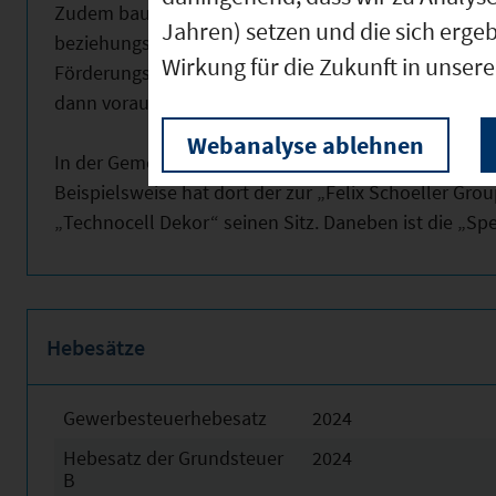
Zudem baut Günzach seine Infrastruktur stetig aus. S
Jahren) setzen und die sich erge
beziehungsweise Ausbau von Internet-Hochgeschwin
Wirkung für die Zukunft in unser
Förderungsprogramms des Freistaats Bayern abgesc
dann voraussichtlich flächendeckend mindestens 50
Webanalyse ablehnen
In der Gemeinde haben insbesondere Firmen aus de
Beispielsweise hat dort der zur „Felix Schoeller Gr
„Technocell Dekor“ seinen Sitz. Daneben ist die „Sp
Hebesätze
Gewerbesteuerhebesatz
2024
Hebesatz der Grundsteuer
2024
B