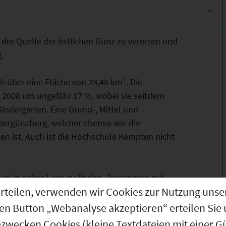
der Quelle der östlichen Günz zu verorten und
.
h über eine Fläche von 23,48 km². Die
 2008 um ungefähr 17 %, wobei sie seitdem
indergarten. Eine Grund-, Mittel und
bergünzburg, welcher ebenso wie die
hen ist. Auch ist die Hochschule Kempten nicht
ßen in naher Lage zu finden. Zusammen mit
g erteilen, verwenden wir Cookies zur Nutzung u
lle Erreichbarkeit von Schulen oder
den Button „Webanalyse akzeptieren“ erteilen Sie 
ezwecken Cookies (kleine Textdateien mit einer G