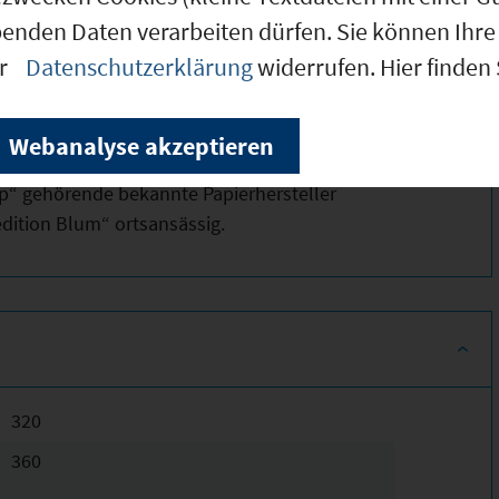
o wird bis 2018 auch der örtliche Auf-
benden Daten verarbeiten dürfen. Sie können Ihre 
digkeitsnetzen im Rahmen des Breitband-
er
Datenschutzerklärung
widerrufen. Hier finden
hlossen sein. Die Übertragungsraten werden
 Mbit/s im Download betragen.
Webanalyse akzeptieren
m produzierenden Gewerbe ihren Standort.
oup“ gehörende bekannte Papierhersteller
edition Blum“ ortsansässig.
320
360