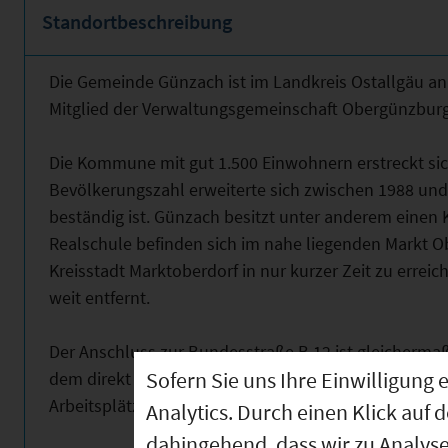
Standortbeschreibung
Die Gemeinde Günzach ist im Landkreis Ostallgäu an 
Mitglied der Verwaltungsgemeinschaft Obergünzburg
Die Kommune mit gut 1.500 Einwohnern erstreckt sic
Bevölkerungszahl erweiterte sich zwischen 1988 und
beständig ist. Günzach besitzt unter anderem einen K
Realschule befinden sich im nahe liegenden Markt O
Kreisstadt Marktoberdorf in nur kurzer Zeit zu erreic
weit entfernt.
Der Anschluss zur Bundesstraße B 12 ist gleicherma
Sofern Sie uns Ihre Einwilligun
dem direkt vor Ort liegenden Bahnhof wird die schne
Arbeitsplätzen ermöglicht.
Analytics. Durch einen Klick auf 
dahingehend, dass wir zu Analys