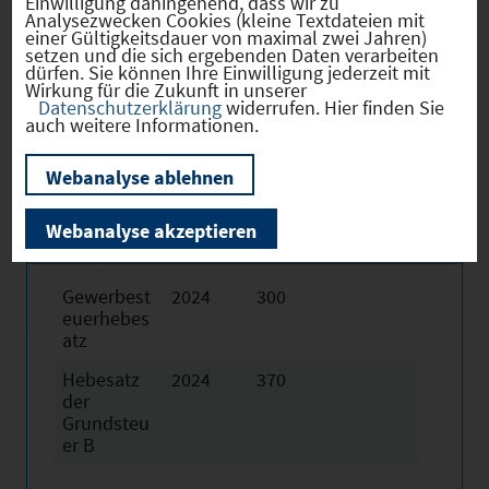
Einwilligung dahingehend, dass wir zu
Gebiete Elektrotechnik,
Analysezwecken Cookies (kleine Textdateien mit
einer Gültigkeitsdauer von maximal zwei Jahren)
Informationstechnologie (IT),
setzen und die sich ergebenden Daten verarbeiten
dürfen. Sie können Ihre Einwilligung jederzeit mit
Personalberatung, Photovoltaik und
Wirkung für die Zukunft in unserer
Energieanlagen.
Datenschutzerklärung
widerrufen. Hier finden Sie
auch weitere Informationen.
Webanalyse ablehnen
Hebesätze
Webanalyse akzeptieren
Gewerbest
2024
300
euerhebes
atz
Hebesatz
2024
370
der
Grundsteu
er B