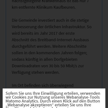
nächstgelegene Krankenhaus ist das nur 7
km entfernte Klinikum Kaufbeuren.
Die Gemeinde investiert auch in die stetige
Verbesserung der örtlichen Infrastruktur. So
wird bereits im Jahr 2017 der erste
Abschnitt des Breitband-Internet-Ausbaus
durchgeführt werden. Weitere Abschnitte
sollen in den kommenden Jahren folgen;
sodass künftig in allen Dorfgebieten
Downloadraten von 30 bis 50 Mbit/s zur
Verfügung stehen werden.
Im Ort befinden sich überwiegend
Handwerksbetriebe sowie Unternehmen
Sofern Sie uns Ihre Einwilligung erteilen, verwenden
wir Cookies zur Nutzung unseres Webanalyse-Tools
der Dienstleistungsbranche. Das Spektrum
Matomo Analytics. Durch einen Klick auf den Button
„Webanalyse akzeptieren“ erteilen Sie uns Ihre
erstreckt sich hierbei unter anderem auf die