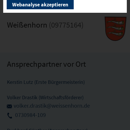
Webanalyse akzeptieren
Weißenhorn
(09775164)
Ansprechpartner vor Ort
Kerstin Lutz (Erste Bürgermeisterin)
Volker Drastik (Wirtschaftsförderer)
volker.drastik@weissenhorn.de
0730984-109