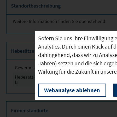
Standortbeschreibung
Weitere Informationen finden Sie obenstehend!
Sofern Sie uns Ihre Einwilligun
Analytics. Durch einen Klick auf 
Hebesätze
dahingehend, dass wir zu Analys
Jahren) setzen und die sich erge
Gewerbesteuerhebesatz
2024
Wirkung für die Zukunft in unser
Hebesatz der Grundsteuer
2024
B
Webanalyse ablehnen
Firmenstandorte