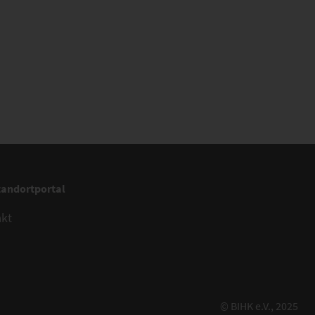
tandortportal
akt
© BIHK e.V., 2025