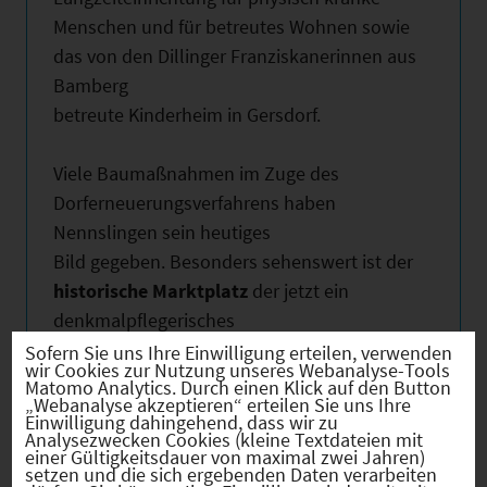
Menschen und für betreutes Wohnen sowie
das von den Dillinger Franziskanerinnen aus
Bamberg
betreute Kinderheim in Gersdorf.
Viele Baumaßnahmen im Zuge des
Dorferneuerungsverfahrens haben
Nennslingen sein heutiges
Bild gegeben. Besonders sehenswert ist der
historische Marktplatz
der jetzt ein
denkmalpflegerisches
Ensemble, bestehend aus
Sofern Sie uns Ihre Einwilligung erteilen, verwenden
wir Cookies zur Nutzung unseres Webanalyse-Tools
Verwaltungsgebäude, Kirche, Brauerei und
Matomo Analytics. Durch einen Klick auf den Button
„Webanalyse akzeptieren“ erteilen Sie uns Ihre
einem renovierten Bauernhaus
Einwilligung dahingehend, dass wir zu
sowie dem neuen Sparkassengebäude mit
Analysezwecken Cookies (kleine Textdateien mit
einer Gültigkeitsdauer von maximal zwei Jahren)
alten Schieferlegdächern, der früher auf
setzen und die sich ergebenden Daten verarbeiten