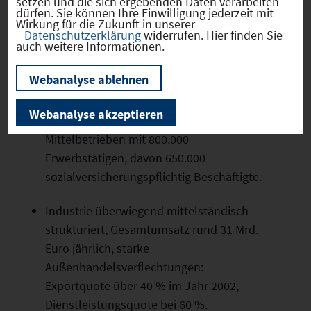
setzen und die sich ergebenden Daten verarbeiten
dürfen. Sie können Ihre Einwilligung jederzeit mit
Wirkung für die Zukunft in unserer
über 100.000 Unternehmen in der Region,
Datenschutzerklärung
widerrufen. Hier finden Sie
auch weitere Informationen.
davon 90.000 Mitglieder der IHK.
Webanalyse ablehnen
Gesunde Mischung aus
Großunternehmen und
Webanalyse akzeptieren
innovationsfreudigen Klein- und
Mittelbetrieben mit 800.000
Erwerbstätigen, davon 650.000
sozialversicherungspflichtig Beschäftigte.
Industrie überwiegend mittelständisch
strukturiert, Gesamtumsatz rund 31 Mrd.
Euro jährlich, starke
Außenhandelsverflechtungen:
Exportquote über 40 % im Jahr 2002,
Dienstleistungsquote bei 60 %.