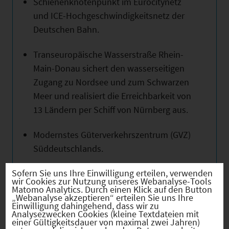
Schienenknotenpunkt im Eurocitynetz
und ICE-Hochgeschwindigkeitsnetz der
Deutschen Bahn.
Transeuropäische Wasserstraße Rhein-
Main-Donau sichert den wasserseitigen
Zugang zu Nordsee und zum Schwarzen
Meer und realisiert die Erreichbarkeit von
13 Ländern per Schiff von Nürnberg aus.
Modernstes Güterverkehrszentrum (GVZ)
Süddeutschlands.
Sofern Sie uns Ihre Einwilligung erteilen, verwenden
Einer der größten Verkehrsverbünde
wir Cookies zur Nutzung unseres Webanalyse-Tools
Deutschlands (VGN) mit 11.300 km2 und
Matomo Analytics. Durch einen Klick auf den Button
„Webanalyse akzeptieren“ erteilen Sie uns Ihre
600.000 Fahrgästen täglich.
Einwilligung dahingehend, dass wir zu
Analysezwecken Cookies (kleine Textdateien mit
einer Gültigkeitsdauer von maximal zwei Jahren)
4. Wirtschaftsstruktur und -dynamik