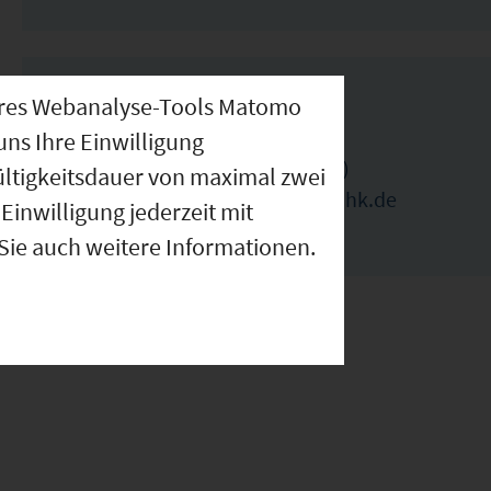
IHK Ansprechpartner
nseres Webanalyse-Tools Matomo
uns Ihre Einwilligung
Martina Stengel (Ansprechpartnerin)
ültigkeitsdauer von maximal zwei
martina.stengel@nuernberg.ihk.de
Einwilligung jederzeit mit
0911-1335-1452
 Sie auch weitere Informationen.