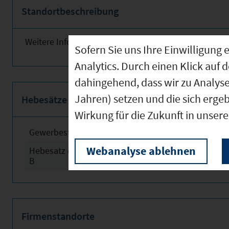
Standortbeschreibung
Weitere Informationen finden Sie obenstehend!
Sofern Sie uns Ihre Einwilligun
Analytics. Durch einen Klick auf 
dahingehend, dass wir zu Analys
Jahren) setzen und die sich erge
Hebesätze
Wirkung für die Zukunft in unser
Gewerbesteuerhebesatz
2024
Webanalyse ablehnen
Hebesatz der Grundsteuer
2024
B
Firmenstandorte