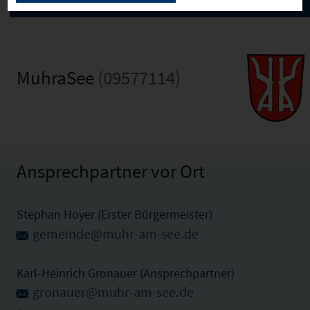
MuhraSee
(09577114)
Ansprechpartner vor Ort
Stephan Hoyer (Erster Bürgermeister)
gemeinde@muhr-am-see.de
Karl-Heinrich Gronauer (Ansprechpartner)
gronauer@muhr-am-see.de