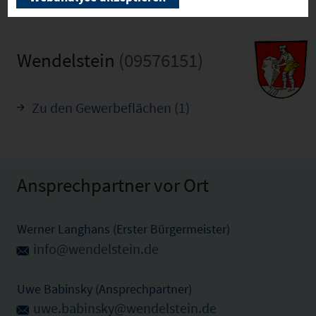
Wendelstein
(09576151)
Zu den Gewerbeflächen (1)
Ansprechpartner vor Ort
Werner Langhans (Erster Bürgermeister)
info@wendelstein.de
Uwe Babinsky (Ansprechpartner)
uwe.babinsky@wendelstein.de