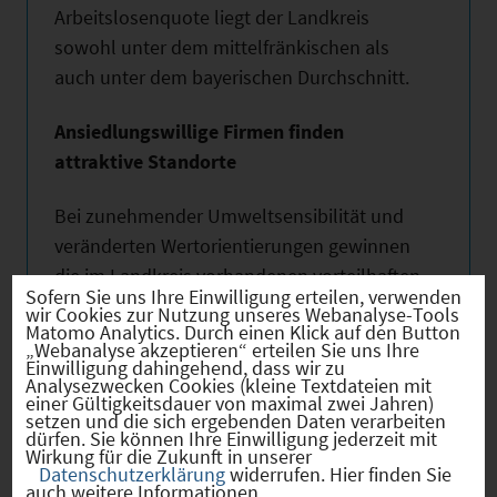
Arbeitslosenquote liegt der Landkreis
sowohl unter dem mittelfränkischen als
auch unter dem bayerischen Durchschnitt.
Ansiedlungswillige Firmen finden
attraktive Standorte
Bei zunehmender Umweltsensibilität und
veränderten Wertorientierungen gewinnen
die im Landkreis vorhandenen vorteilhaften
Sofern Sie uns Ihre Einwilligung erteilen, verwenden
Standortfaktoren, die besonders
wir Cookies zur Nutzung unseres Webanalyse-Tools
Matomo Analytics. Durch einen Klick auf den Button
ausgeprägte Betriebsverbundenheit und
„Webanalyse akzeptieren“ erteilen Sie uns Ihre
das wirtschaftsfreundliche Klima bei
Einwilligung dahingehend, dass wir zu
Analysezwecken Cookies (kleine Textdateien mit
unternehmerischen
einer Gültigkeitsdauer von maximal zwei Jahren)
setzen und die sich ergebenden Daten verarbeiten
Standortentscheidungen immer mehr an
dürfen. Sie können Ihre Einwilligung jederzeit mit
Bedeutung. Bestätigt werden diese
Wirkung für die Zukunft in unserer
Datenschutzerklärung
widerrufen. Hier finden Sie
Aussagen durch eine IHK-Umfrage, bei der
auch weitere Informationen.