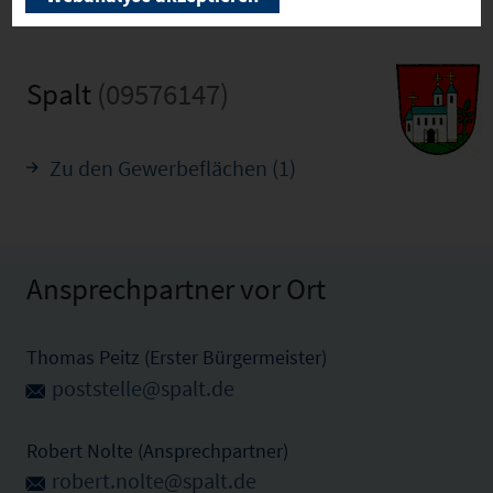
Spalt
(09576147)
Zu den Gewerbeflächen (1)
Ansprechpartner vor Ort
Thomas Peitz (Erster Bürgermeister)
poststelle@spalt.de
Robert Nolte (Ansprechpartner)
robert.nolte@spalt.de