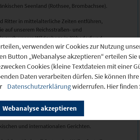
änkischen Seenland (Rothsee, Brombachsee).
Ritter in mittelalterliche Zeiten entführen,
ie auf unserem Reichsstraßen- und
ie auch unsere Wildgehege in Kühedorf und
g erteilen, verwenden wir Cookies zur Nutzung u
den Button „Webanalyse akzeptieren“ erteilen Sie 
en zur Freizeitgestaltung, wie z. B. das
ezwecken Cookies (kleine Textdateien mit einer G
, Motor- und Segelflug, Reiten, öffentliche
benden Daten verarbeiten dürfen. Sie können Ihre 
er
Datenschutzerklärung
widerrufen. Hier finden
hundert), den Grabstein derer von Kühedorf, die
ler Ungerthal oder gehen Sie einfach durch
Webanalyse akzeptieren
kischen und internationalen Gerichten.