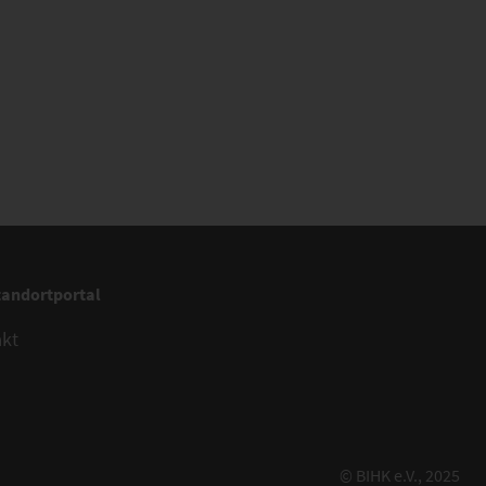
tandortportal
akt
© BIHK e.V., 2025