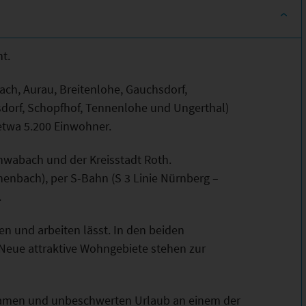
t.
ach, Aurau, Breitenlohe, Gauchsdorf,
dorf, Schopfhof, Tennenlohe und Ungerthal)
etwa 5.200 Einwohner.
hwabach und der Kreisstadt Roth.
henbach), per S-Bahn (S 3 Linie Nürnberg –
.
en und arbeiten lässt. In den beiden
eue attraktive Wohngebiete stehen zur
samen und unbeschwerten Urlaub an einem der