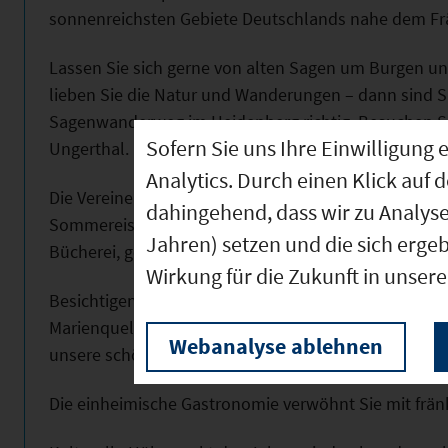
sonnenreichsten Gebiete Deutschlands nahe dem Fr
Lassen Sie sich gerne von alten Sagen um Burgen und 
lieben Sie die Natur und Wanderungen – dann sind S
Sagenwanderweg im Heidenberg richtig. Besuchen S
Sofern Sie uns Ihre Einwilligun
Ungerthal.
Analytics. Durch einen Klick auf 
Die Vereine unserer Gemeinde bieten viele Möglichkeit
dahingehend, dass wir zu Analys
Sommereisstockschießen, Tennis, Radfahren, Schießen
Jahren) setzen und die sich erge
Bücherei, geführte Wanderungen usw.
Wirkung für die Zukunft in unser
Besichtigen Sie die St. Willibaldskirche (ca. 12. Jahr
Marienquelle oberhalb des wunderschön gelegen Wei
Webanalyse ablehnen
unsere schöne Gemeinde spazieren.
Die einheimische Gastronomie verwöhnt Sie mit frän