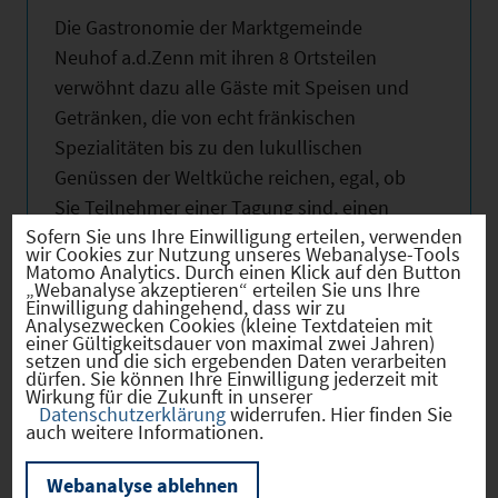
Die Gastronomie der Marktgemeinde
Neuhof a.d.Zenn mit ihren 8 Ortsteilen
verwöhnt dazu alle Gäste mit Speisen und
Getränken, die von echt fränkischen
Spezialitäten bis zu den lukullischen
Genüssen der Weltküche reichen, egal, ob
Sie Teilnehmer einer Tagung sind, einen
Sofern Sie uns Ihre Einwilligung erteilen, verwenden
Tagesausflug unternehmen oder ihren
wir Cookies zur Nutzung unseres Webanalyse-Tools
Erholungsurlaub bei uns verbringen.
Matomo Analytics. Durch einen Klick auf den Button
„Webanalyse akzeptieren“ erteilen Sie uns Ihre
Einwilligung dahingehend, dass wir zu
Nutzen Sie obenstehende Links für weitere
Analysezwecken Cookies (kleine Textdateien mit
einer Gültigkeitsdauer von maximal zwei Jahren)
Informationen!
setzen und die sich ergebenden Daten verarbeiten
dürfen. Sie können Ihre Einwilligung jederzeit mit
Wirkung für die Zukunft in unserer
Datenschutzerklärung
widerrufen. Hier finden Sie
auch weitere Informationen.
Hebesätze
Webanalyse ablehnen