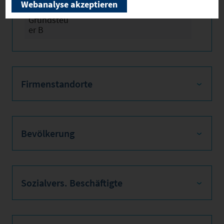
Webanalyse akzeptieren
der
Grundsteu
er B
Firmenstandorte
Bevölkerung
Sozialvers. Beschäftigte