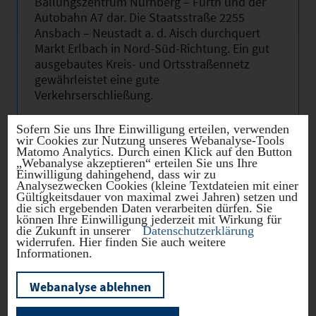
Ballungszentrum Nürnberg – Fürth und der
Autobahn A7 dar. Die Staatsstraße 2255
Ansbach – Neustadt a. d. Aisch durchquert
Markt Erlbach in Nord-Süd-Richtung. Ein gut
ausgebautes Kreis- und Ortsstraßennetz
gewährleistet eine gute
Verkehrserschließung.
Sofern Sie uns Ihre Einwilligung erteilen, verwenden
Nutzen Sie obenstehende Links für weitere
wir Cookies zur Nutzung unseres Webanalyse-Tools
Informationen!
Matomo Analytics. Durch einen Klick auf den Button
„Webanalyse akzeptieren“ erteilen Sie uns Ihre
Einwilligung dahingehend, dass wir zu
Analysezwecken Cookies (kleine Textdateien mit einer
Gültigkeitsdauer von maximal zwei Jahren) setzen und
die sich ergebenden Daten verarbeiten dürfen. Sie
Hebesätze
können Ihre Einwilligung jederzeit mit Wirkung für
die Zukunft in unserer
Datenschutzerklärung
widerrufen. Hier finden Sie auch weitere
Informationen.
Gewerbest
2024
345
euerhebes
Webanalyse ablehnen
atz
Hebesatz
2024
340