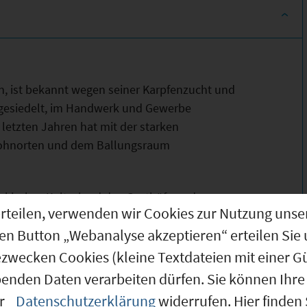
en, ist bekannt wegen seiner Karpfenzucht und
ngesiedelt, im Handwerk und Gewerbe
 letzten Jahren hat mit der starken
Wohnorten und dem Ballungsraum
änkisches Kulturland dar. Gasthöfe und
g erteilen, verwenden wir Cookies zur Nutzung u
en und zum Genießen.
den Button „Webanalyse akzeptieren“ erteilen Sie 
ezwecken Cookies (kleine Textdateien mit einer G
benden Daten verarbeiten dürfen. Sie können Ihre 
rdshofen.de
er
Datenschutzerklärung
widerrufen. Hier finden