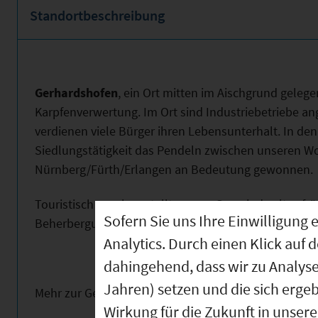
Standortbeschreibung
Gerhardshofen
, ein Ort mitten im Aischgrund geleg
Karpfenverwertung. Im Ort sind Industriebetriebe a
verdienen viele Bürger ihren Lebensunterhalt. In den
Siedlungstätigkeit das Pendeln zwischen unseren 
Nürnberg/Fürth/Erlangen an Bedeutung gewonnen.
Touristisch gesehen stellt unsere Gemeinde altes fr
Sofern Sie uns Ihre Einwilligun
Beherbergungsmöglichkeiten laden ein zum Verweil
Analytics. Durch einen Klick auf 
dahingehend, dass wir zu Analys
Jahren) setzen und die sich erge
Mehr zur Gemeinde Gerhardshofen unter:
www.gerha
Wirkung für die Zukunft in unser