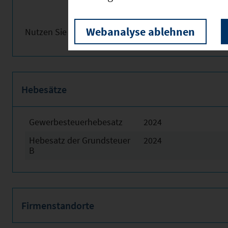
Webanalyse ablehnen
Nutzen Sie obenstehende Links für weitere Informat
Hebesätze
Gewerbesteuerhebesatz
2024
Hebesatz der Grundsteuer
2024
B
Firmenstandorte