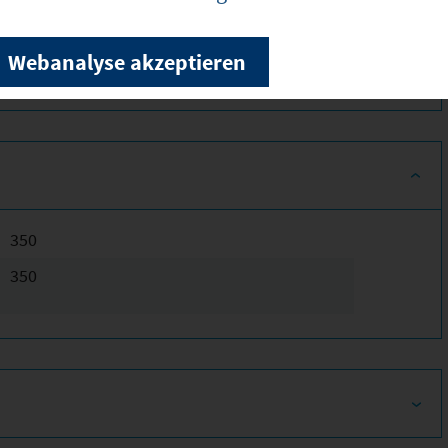
Webanalyse akzeptieren
ionen!
350
350