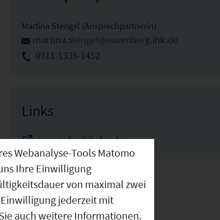
Martina Stengel (Ansprechpartnerin)
martina.stengel@nuernberg.ihk.de
0911-1335-1452
Links
www.gerhardshofen.de
nseres Webanalyse-Tools Matomo
uns Ihre Einwilligung
ültigkeitsdauer von maximal zwei
Einwilligung jederzeit mit
 Sie auch weitere Informationen.