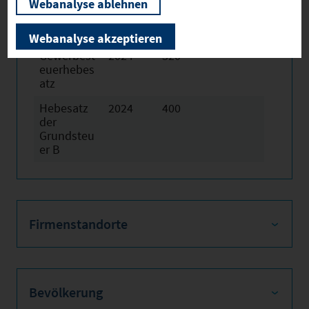
Webanalyse ablehnen
Hebesätze
Webanalyse akzeptieren
Gewerbest
2024
320
euerhebes
atz
Hebesatz
2024
400
der
Grundsteu
er B
Firmenstandorte
Bevölkerung