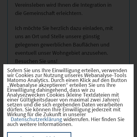
Vereinsleben wird Ihnen die Integration in
die Gemeinschaft erleichtern.
Ich möchte Sie herzlich dazu einladen, mit
uns an Ort und Stelle unsere günstig
gelegenen gewerblichen Bauflächen und
eventuell unser Wohngebiet anzusehen.
Besuchen Sie uns!
Sofern Sie uns Ihre Einwilligung erteilen, verwenden
wir Cookies zur Nutzung unseres Webanalyse-Tools
Internet:
www.gemeinde-gallmersgarten.de
Matomo Analytics. Durch einen Klick auf den Button
Email:
info@burgbernheim.de
„Webanalyse akzeptieren“ erteilen Sie uns Ihre
Einwilligung dahingehend, dass wir zu
Analysezwecken Cookies (kleine Textdateien mit
Nutzen Sie obenstehende Links für weitere
einer Gültigkeitsdauer von maximal zwei Jahren)
setzen und die sich ergebenden Daten verarbeiten
Informationen!
dürfen. Sie können Ihre Einwilligung jederzeit mit
Wirkung für die Zukunft in unserer
Datenschutzerklärung
widerrufen. Hier finden Sie
auch weitere Informationen.