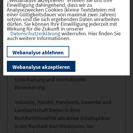
„Webanalyse akzeptieren“ erteilen Sie uns Ihre
Einwilligung dahingehend, dass wir zu
Veranstaltungsprogramm mit seinen
Analysezwecken Cookies (kleine Textdateien mit
einer Gültigkeitsdauer von maximal zwei Jahren)
alljährlichen Höhepunkten, wie z.B. die
setzen und die sich ergebenden Daten verarbeiten
Konzertreihe „Bad Windsheim Classic“, der
dürfen. Sie können Ihre Einwilligung jederzeit mit
Wirkung für die Zukunft in unserer
Kulinarische Herbst, der Weihnachtsmarkt,
Datenschutzerklärung
widerrufen. Hier finden Sie
auch weitere Informationen.
das Kiliani-Altstadtfest, Sommer- und
Herbstfest des Fränkischen
Webanalyse ablehnen
Freilandmuseums oder das Festspiel des
historischen Wagnertanzes u.v.a. sorgt
Webanalyse akzeptieren
ebenfalls für eine ausgewogene
Unterhaltung und intellektuelle
Bereicherung.
Industrie, Handel, Handwerk, Gewerbe und
Landwirtschaft bieten in ihrer
Multifunktionalität attraktive Arbeitsplätze
in der Kurstadt Bad Windsheim. Der