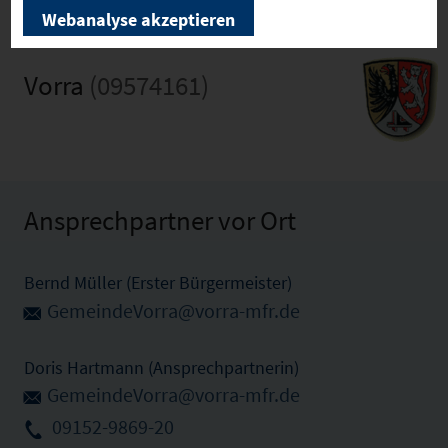
Webanalyse akzeptieren
Vorra
(09574161)
Ansprechpartner vor Ort
Bernd Müller (Erster Bürgermeister)
GemeindeVorra@vorra-mfr.de
Doris Hartmann (Ansprechpartnerin)
GemeindeVorra@vorra-mfr.de
09152-9869-20