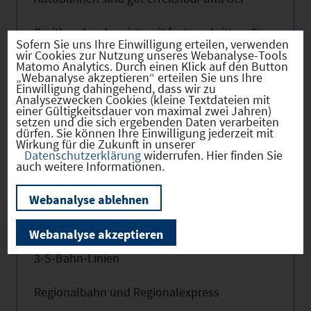
Breitbandausbau ist weit fortgeschritten. So
Sofern Sie uns Ihre Einwilligung erteilen, verwenden
finden Sie schnell und unkompliziert
wir Cookies zur Nutzung unseres Webanalyse-Tools
Matomo Analytics. Durch einen Klick auf den Button
„Webanalyse akzeptieren“ erteilen Sie uns Ihre
Anschluss an Wohnort und Arbeitsplatz –
Einwilligung dahingehend, dass wir zu
Analysezwecken Cookies (kleine Textdateien mit
und haben mehr Frei-Zeit für Freunde und
einer Gültigkeitsdauer von maximal zwei Jahren)
setzen und die sich ergebenden Daten verarbeiten
Familie.
dürfen. Sie können Ihre Einwilligung jederzeit mit
Wirkung für die Zukunft in unserer
Datenschutzerklärung
widerrufen. Hier finden Sie
auch weitere Informationen.
NÜRNBERGER LAND.
Webanalyse ablehnen
IM HERZEN DER METROPOLREGION.
Webanalyse akzeptieren
3-S-Bahn-Linien
Regionalbahn und Regionalexpress