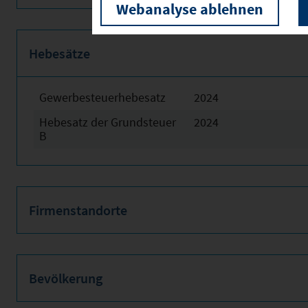
Webanalyse ablehnen
Hebesätze
Gewerbesteuerhebesatz
2024
Hebesatz der Grundsteuer
2024
B
Firmenstandorte
Bevölkerung