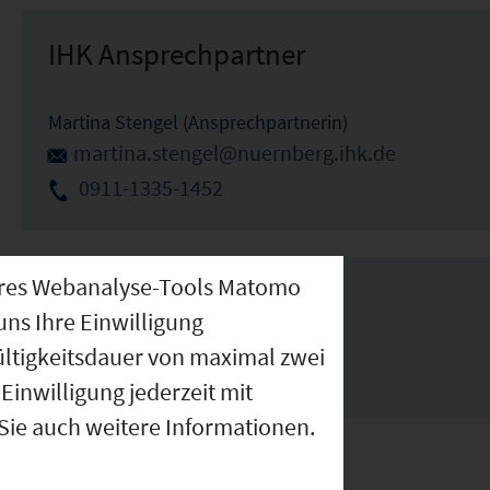
IHK Ansprechpartner
Martina Stengel (Ansprechpartnerin)
martina.stengel@nuernberg.ihk.de
0911-1335-1452
nseres Webanalyse-Tools Matomo
Links
uns Ihre Einwilligung
ültigkeitsdauer von maximal zwei
www.schwarzenbruck.de
Einwilligung jederzeit mit
 Sie auch weitere Informationen.