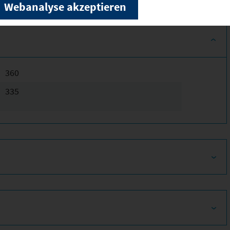
Webanalyse akzeptieren
360
335