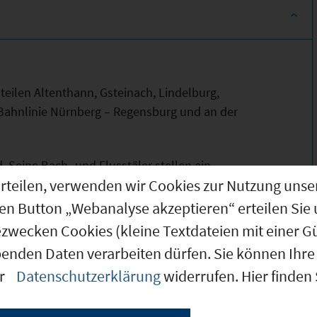
teilen Altenthann, Gsteinach, Lindelburg,
Bahnlinie Nürnberg – Regensburg und an der
 Seine Bach- und Flusstäler stellen ein
g erteilen, verwenden wir Cookies zur Nutzung u
ngspunkte ist zweifellos die etwa 2 km lange
kkanal, ein historisches Bauwerk, das den
den Button „Webanalyse akzeptieren“ erteilen Sie 
t.
ezwecken Cookies (kleine Textdateien mit einer G
benden Daten verarbeiten dürfen. Sie können Ihre 
er
Datenschutzerklärung
widerrufen. Hier finden
ionen!