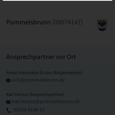
Pommelsbrunn
(09574147)
Ansprechpartner vor Ort
Armin Haushahn (Erster Bürgermeister)
info@pommelsbrunn.de
Karl Herbst (Ansprechpartner)
karl.herbst@pommelsbrunn.de
09154-9198-19