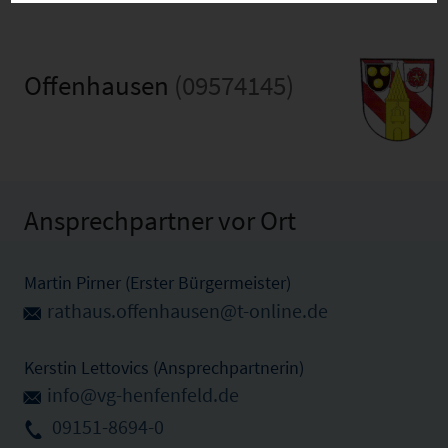
Offenhausen
(09574145)
Ansprechpartner vor Ort
Martin Pirner (Erster Bürgermeister)
rathaus.offenhausen@t-online.de
Kerstin Lettovics (Ansprechpartnerin)
info@vg-henfenfeld.de
09151-8694-0