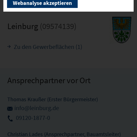
Webanalyse akzeptieren
Leinburg
(09574139)
Zu den Gewerbeflächen (1)
Ansprechpartner vor Ort
Thomas Kraußer (Erster Bürgermeister)
info@leinburg.de
09120-1877-0
Christian Lades (Ansprechpartner, Bauamtsleiter)