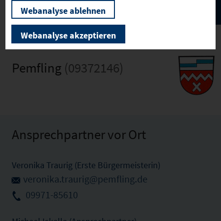
Webanalyse ablehnen
Webanalyse akzeptieren
Pemfling
(09372146)
Ansprechpartner vor Ort
Veronika Traurig (Erste Bürgermeisterin)
veronika.traurig@pemfling.de
09971-85610