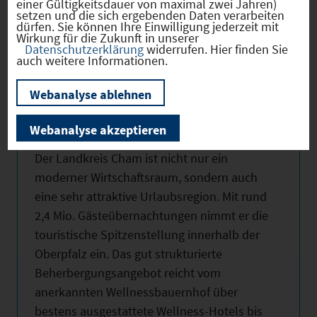
einer Gültigkeitsdauer von maximal zwei Jahren)
er das Ziel, jedes Gebäude mit einem
setzen und die sich ergebenden Daten verarbeiten
dürfen. Sie können Ihre Einwilligung jederzeit mit
gigabitfähigen Breitbandanschluss zu
Wirkung für die Zukunft in unserer
Datenschutzerklärung
widerrufen. Hier finden Sie
versorgen. Derzeit führt er eine der
auch weitere Informationen.
deutschlandweit größten Glasfaser-
Ausbaumaßnahmen durch.
Webanalyse ablehnen
Attraktives Urlaubs- und Freizeitangebot
Webanalyse akzeptieren
Der Landkreis Cham ist nicht nur ein
moderner Wirtschaftsraum, sondern auch
eine sehr attraktive Urlaubsregion. Mit rund
2,4 Mio. Gästeübernachtungen nimmt er die
touristische Spitzenstellung innerhalb der
Oberpfalz ein. Das gut strukturierte
Beherbergungsangebot reicht vom
anerkannten Wellnessbauernhof über
bestens ausgestattete Wellness-Hotels bis