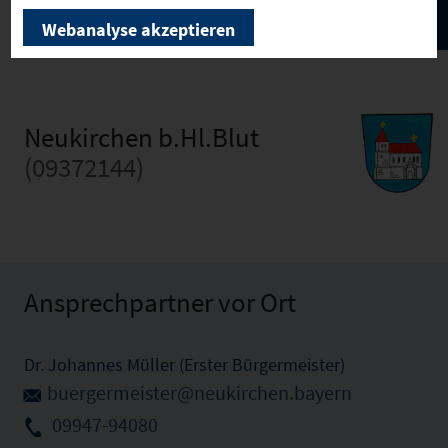
Webanalyse akzeptieren
Neukirchen b.Hl.Blut
(09372144)
Ansprechpartner vor Ort
Dr. Johannes Müller (Erster Bürgermeister)
buergermeister@neukirchen.bayern
09947-94080