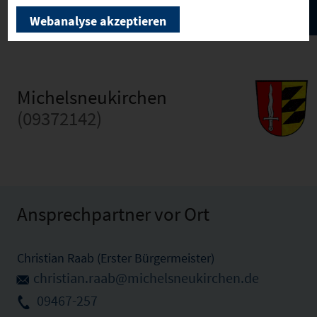
Webanalyse akzeptieren
Michelsneukirchen
(09372142)
Ansprechpartner vor Ort
Christian Raab (Erster Bürgermeister)
christian.raab@michelsneukirchen.de
09467-257