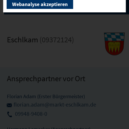
Webanalyse akzeptieren
Eschlkam
(09372124)
Ansprechpartner vor Ort
Florian Adam (Erster Bürgermeister)
florian.adam@markt-eschlkam.de
09948-9408-0