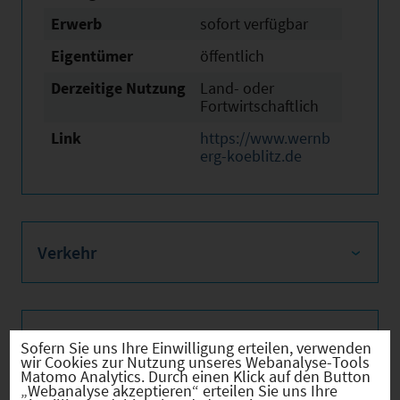
Erwerb
sofort verfügbar
Eigentümer
öffentlich
Derzeitige Nutzung
Land- oder
Fortwirtschaftlich
Link
https://www.wernb
erg-koeblitz.de
Verkehr
Infrastruktur
Sofern Sie uns Ihre Einwilligung erteilen, verwenden
wir Cookies zur Nutzung unseres Webanalyse-Tools
Matomo Analytics. Durch einen Klick auf den Button
„Webanalyse akzeptieren“ erteilen Sie uns Ihre