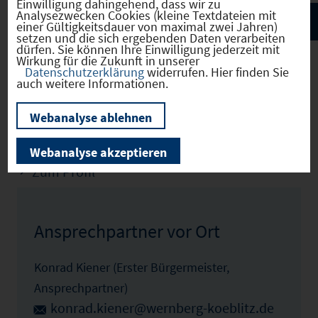
Einwilligung dahingehend, dass wir zu
Analysezwecken Cookies (kleine Textdateien mit
einer Gültigkeitsdauer von maximal zwei Jahren)
setzen und die sich ergebenden Daten verarbeiten
dürfen. Sie können Ihre Einwilligung jederzeit mit
Wirkung für die Zukunft in unserer
Datenschutzerklärung
widerrufen. Hier finden Sie
auch weitere Informationen.
Wernberg-Köblitz
Webanalyse ablehnen
(09376150)
Webanalyse akzeptieren
Zum Profil
Ansprechpartner vor Ort
Konrad Kiener (Erster Bürgermeister,
Ansprechpartner)
konrad.kiener@wernberg-koeblitz.de